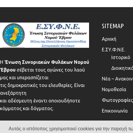
SITEMAP
Αρχική
Ε.ΣΥ.Φ.Ν.Ε.
Ιστορικό
Η
Ένωση Συνοριακών Φυλάκων Νομού
Διοικητικ
Έβρου
σέβεται τους αγώνες του λαού
μας και υπερασπίζεται
Νέα – Ανακοι
τις δημοκρατικές του ελευθερίες. Είναι
Νομοθεσία
ανεξάρτητη
Φωτογραφίες 
και αδέσμευτη έναντι οποιουδήποτε
κόμματος και δόγματος.
Επικοινωνία
Αυτός ο ιστότοπος χρησιμοποιεί cookies για την παροχή τω