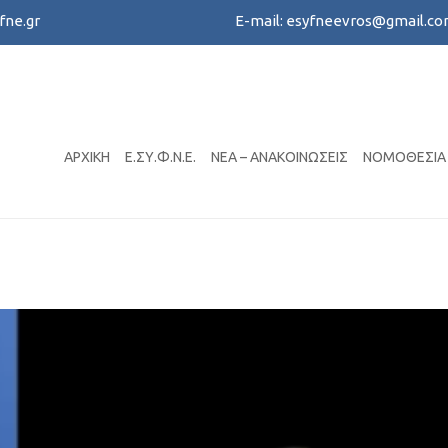
fne.gr
E-mail:
esyfneevros@gmail.c
Create your online busines
ΑΡΧΙΚΉ
Ε.ΣΥ.Φ.Ν.Ε.
ΝΈΑ – ΑΝΑΚΟΙΝΏΣΕΙΣ
ΝΟΜΟΘΕΣΊΑ