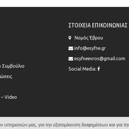
ΣΤΟΙΧΕΊΑ ΕΠΙΚΟΙΝΩΝΊΑΣ
Νομός Έβρου
info@esyfne.gr
esyfneevros@gmail.com
ό Συμβούλιο
Social Media:
νώσεις
– Video
ν υπηρεσιών μας, για την εξατομίκευση διαφημίσεων και για τη