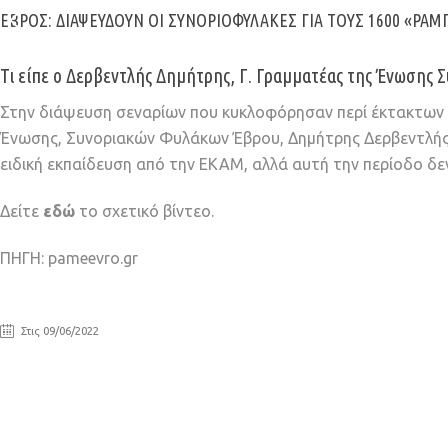
ΈΒΡΟΣ: ΔΙΑΨΕΎΔΟΥΝ ΟΙ ΣΥΝΟΡΙΟΦΎΛΑΚΕΣ ΓΙΑ ΤΟΥΣ 1600 «ΡΆΜ
Τι είπε ο Δερβεντλής Δημήτρης, Γ. Γραμματέας της Ένωση
Στην διάψευση σεναρίων που κυκλοφόρησαν περί έκτακτων α
Ένωσης, Συνοριακών Φυλάκων Έβρου, Δημήτρης Δερβεντλής.
ειδική εκπαίδευση από την ΕΚΑΜ, αλλά αυτή την περίοδο δεν
Δείτε
εδώ
το σχετικό βίντεο.
ΠΗΓΗ: pameevro.gr
Στις 09/06/2022