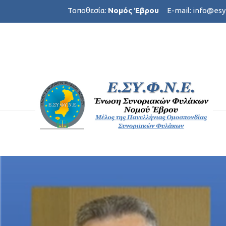
Τοποθεσία:
Νομός Έβρου
E-mail:
info@esy