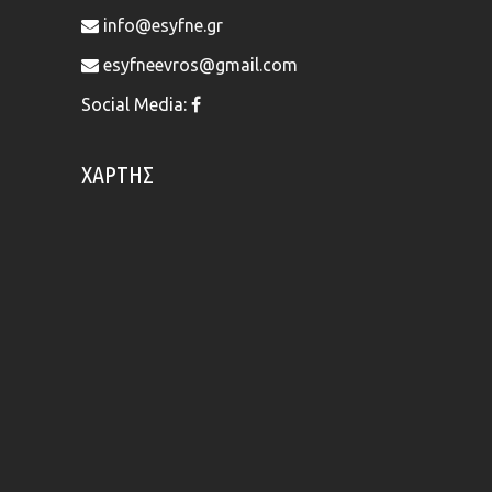
info@esyfne.gr
esyfneevros@gmail.com
Social Media:
ΧΆΡΤΗΣ