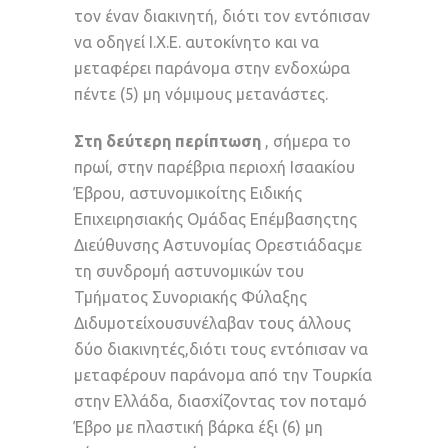
τον έναν διακινητή, διότι τον εντόπισαν
να οδηγεί Ι.Χ.Ε. αυτοκίνητο και να
μεταφέρει παράνομα στην ενδοχώρα
πέντε (5) μη νόμιμους μετανάστες.
Στη δεύτερη περίπτωση
, σήμερα το
πρωί, στην παρέβρια περιοχή Ισαακίου
Έβρου, αστυνομικοίτης Ειδικής
Επιχειρησιακής Ομάδας Επέμβασηςτης
Διεύθυνσης Αστυνομίας Ορεστιάδαςμε
τη συνδρομή αστυνομικών
του
Τμήματος Συνοριακής Φύλαξης
Διδυμοτείχουσυνέλαβαν τους άλλους
δύο διακινητές,διότι τους εντόπισαν να
μεταφέρουν παράνομα από την Τουρκία
στην Ελλάδα, διασχίζοντας τον ποταμό
Έβρο με πλαστική βάρκα έξι (6) μη