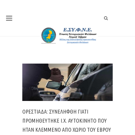
ΟΡΕΣΤΙΆΔΑ: ΣΥΝΕΛΉΦΘΗ ΓΙΑΤΊ
ΠΡΟΜΗΘΕΎΤΗΚΕ Ι.Χ. ΑΥΤΟΚΊΝΗΤΟ ΠΟΥ
ΉΤΑΝ ΚΛΕΜΜΈΝΟ ΑΠΌ ΧΩΡΙΌ ΤΟΥ ΈΒΡΟΥ