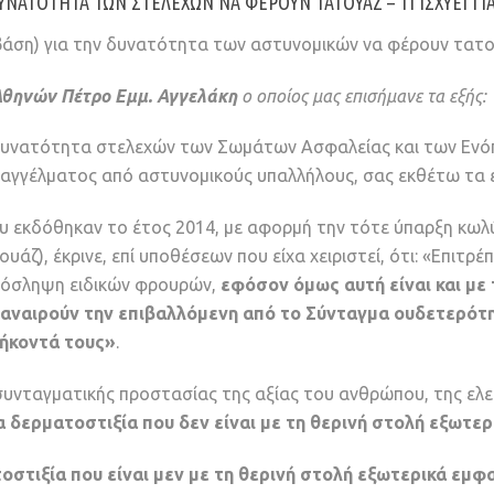
ΑΤΌΤΗΤΑ ΤΩΝ ΣΤΕΛΕΧΏΝ ΝΑ ΦΈΡΟΥΝ ΤΑΤΟΥΆΖ – ΤΙ ΙΣΧΎΕΙ ΓΙΑ
ή βάση) για την δυνατότητα των αστυνομικών να φέρουν τατ
Αθηνών Πέτρο Εμμ. Αγγελάκη
o οποίος μας επισήμανε τα εξής:
υνατότητα στελεχών των Σωμάτων Ασφαλείας και των Ενόπ
αγγέλματος από αστυνομικούς υπαλλήλους, σας εκθέτω τα ε
που εκδόθηκαν το έτος 2014, με αφορμή την τότε ύπαρξη κ
ζ), έκρινε, επί υποθέσεων που είχα χειριστεί, ότι: «Επιτρέ
πρόσληψη ειδικών φρουρών,
εφόσον όμως αυτή είναι και με 
τε αναιρούν την επιβαλλόμενη από το Σύνταγμα ουδετερό
θήκοντά τους»
.
 συνταγματικής προστασίας της αξίας του ανθρώπου, της ελ
α δερματοστιξία που δεν είναι με τη θερινή στολή εξωτε
στιξία που είναι μεν με τη θερινή στολή εξωτερικά εμφα