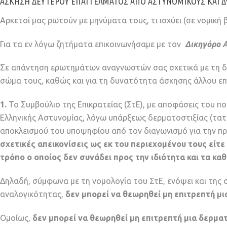
ΆΣΚΗΣΗ ΔΕΎΤΕΡΟΥ ΕΠΑΓΓΈΛΜΑΤΟΣ ΑΠΌ ΑΣΤΥΝΟΜΙΚΟΎΣ ΚΑΙ ΔΥΝ
Αρκετοί μας ρωτούν με μηνύματα τους, τι ισχύει (σε νομικ
Για τα εν λόγω ζητήματα επικοινωνήσαμε με τον
Δικηγόρο 
Σε απάντηση ερωτημάτων αναγνωστών σας σχετικά με τη δ
σώμα τους, καθώς και για τη δυνατότητα άσκησης άλλου επ
1.
Το Συμβούλιο της Επικρατείας (ΣτΕ), με αποφάσεις του 
Ελληνικής Αστυνομίας, λόγω υπάρξεως δερματοστιξίας (τατουά
αποκλεισμού του υποψηφίου από τον διαγωνισμό για την 
σχετικές απεικονίσεις ως εκ του περιεχομένου τους εί
τρόπο ο οποίος δεν συνάδει προς την ιδιότητα και τα κα
Δηλαδή, σύμφωνα με τη νομολογία του ΣτΕ, ενόψει και της
αναλογικότητας,
δεν μπορεί να θεωρηθεί μη επιτρεπτή μι
Ομοίως,
δεν μπορεί να θεωρηθεί μη επιτρεπτή μια δερματο