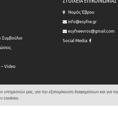
ΣΤΟΙΧΕΊΑ ΕΠΙΚΟΙΝΩΝΊΑΣ
Νομός Έβρου
info@esyfne.gr
esyfneevros@gmail.com
ό Συμβούλιο
Social Media:
νώσεις
– Video
ν υπηρεσιών μας, για την εξατομίκευση διαφημίσεων και για τη
ν cookies.