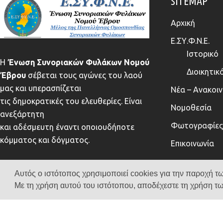
SITEMAP
Αρχική
Ε.ΣΥ.Φ.Ν.Ε.
Ιστορικό
Η
Ένωση Συνοριακών Φυλάκων Νομού
Διοικητικ
Έβρου
σέβεται τους αγώνες του λαού
μας και υπερασπίζεται
Νέα – Ανακοι
τις δημοκρατικές του ελευθερίες. Είναι
Νομοθεσία
ανεξάρτητη
Φωτογραφίες 
και αδέσμευτη έναντι οποιουδήποτε
κόμματος και δόγματος.
Επικοινωνία
Αυτός ο ιστότοπος χρησιμοποιεί cookies για την παροχή τω
Με τη χρήση αυτού του ιστότοπου, αποδέχεστε τη χρήση τω
2021 - Ε.ΣΥ.Φ.Ν.Ε, All Rights Reserved, Powered By