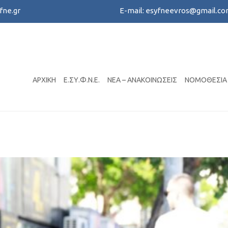
fne.gr
E-mail:
esyfneevros@gmail.c
Create your online busines
ΑΡΧΙΚΉ
Ε.ΣΥ.Φ.Ν.Ε.
ΝΈΑ – ΑΝΑΚΟΙΝΏΣΕΙΣ
ΝΟΜΟΘΕΣΊΑ