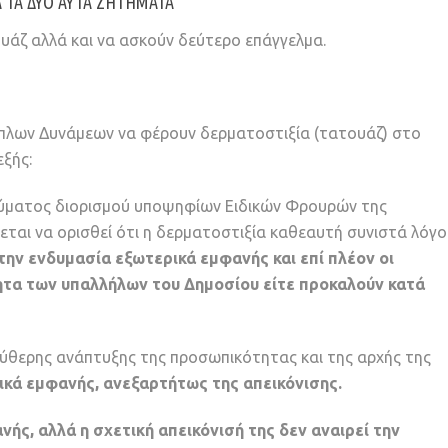
 ΤΑ ΔΎΟ ΑΥΤΆ ΖΗΤΉΜΑΤΑ
ουάζ αλλά και να ασκούν δεύτερο επάγγελμα.
λων Δυνάμεων να φέρουν δερματοστιξία (τατουάζ) στο
ξής:
ωλύματος διορισμού υποψηφίων Ειδικών Φρουρών της
πεται να ορισθεί ότι η δερματοστιξία καθεαυτή συνιστά λόγο
την ενδυμασία εξωτερικά εμφανής και επί πλέον οι
τητα των υπαλλήλων του Δημοσίου είτε προκαλούν κατά
εύθερης ανάπτυξης της προσωπικότητας και της αρχής της
ρικά εμφανής, ανεξαρτήτως της απεικόνισης.
νής, αλλά η σχετική απεικόνισή της δεν αναιρεί την