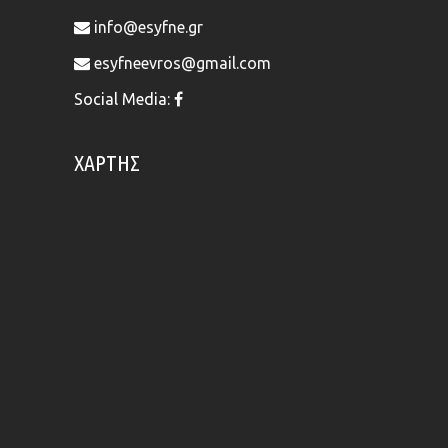
info@esyfne.gr
esyfneevros@gmail.com
Social Media:
ΧΆΡΤΗΣ